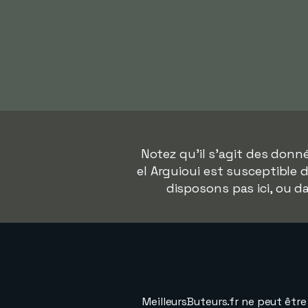
Notez qu'il s'agit des don
el Arguioui est susceptible 
disposons pas ici, ou 
MeilleursButeurs.fr ne peut êtr