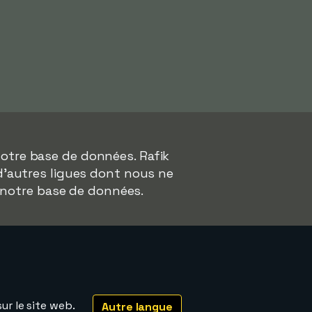
otre base de données. Rafik
 d'autres ligues dont nous ne
 notre base de données.
ur le site web.
Autre langue