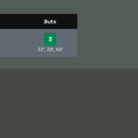
Buts
3
33', 38', 69'