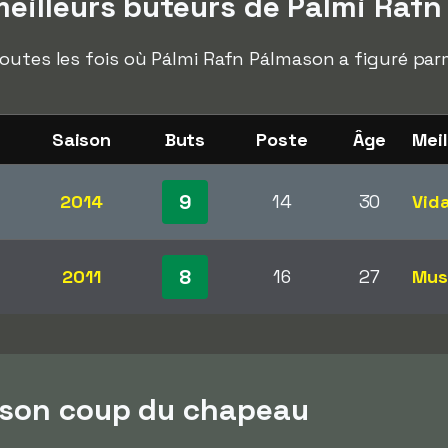
eilleurs buteurs de Pálmi Raf
outes les fois où Pálmi Rafn Pálmason a figuré par
Saison
Buts
Poste
Âge
Meil
9
2014
14
30
Vid
8
2011
16
27
Mus
ason coup du chapeau