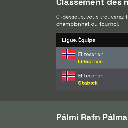
Classement des m
Ci-dessous, vous trouverez t
championnat ou tournoi.
Ligue, Équipe
Eliteserien
Lillestrøm
Eliteserien
Stabæk
Pálmi Rafn Pálm