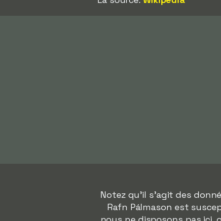
Notez qu'il s'agit des don
Rafn Pálmason est suscepti
nous ne disposons pas ici,