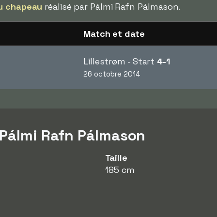
u chapeau
réalisé par Pálmi Rafn Pálmason.
Match et date
Lillestrøm - Start
4-1
26 octobre 2014
 Pálmi Rafn Pálmason
Taille
185 cm