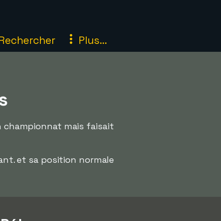
Rechercher
Plus...
s
un championnat mais faisait
nt. et sa position normale