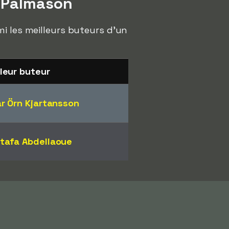
n Pálmason
mi les meilleurs buteurs d'un
leur buteur
ar Örn Kjartansson
tafa Abdellaoue