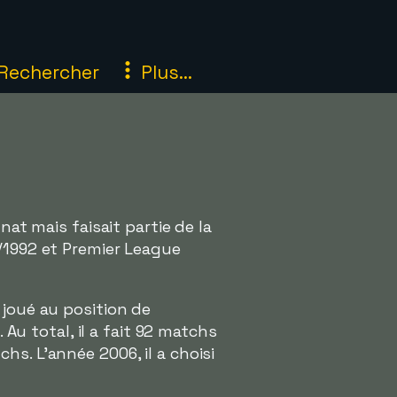
Rechercher
Plus...
nat mais faisait partie de la
1/1992 et Premier League
 joué au position de
 Au total, il a fait 92 matchs
s. L'année 2006, il a choisi