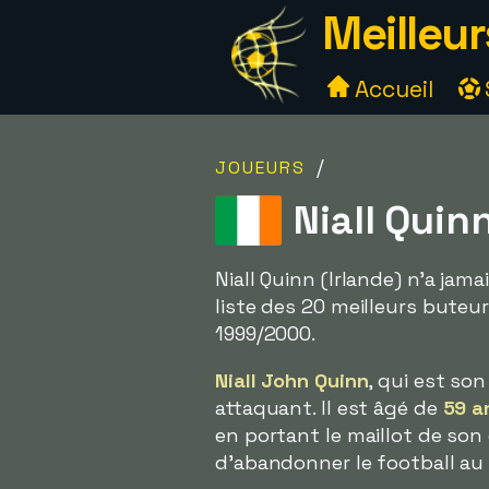
Meilleur
Accueil
/
JOUEURS
Niall Quin
Niall Quinn (Irlande) n'a jam
liste des 20 meilleurs buteu
1999/2000.
Niall John Quinn
, qui est so
attaquant. Il est âgé de
59 a
en portant le maillot de son
d'abandonner le football au 