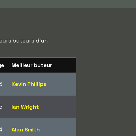
lleurs buteurs d'un
ge
Meilleur buteur
3
Kevin Phillips
5
Ian Wright
4
Alan Smith