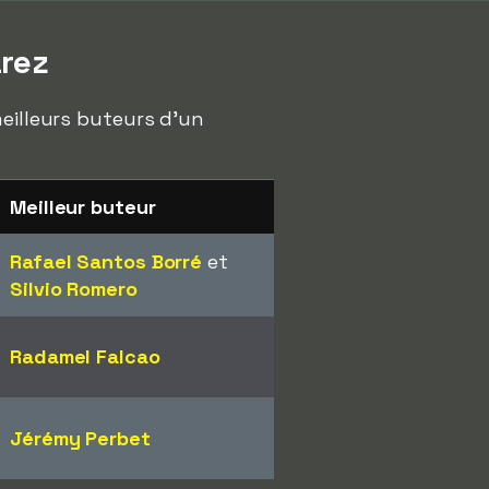
rez
meilleurs buteurs d'un
Meilleur buteur
Rafael Santos Borré
et
Silvio Romero
Radamel Falcao
Jérémy Perbet