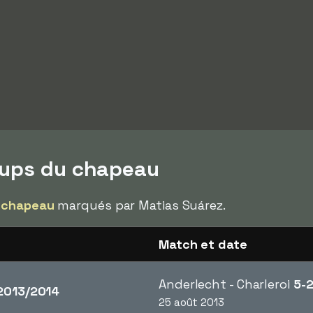
oups du chapeau
 chapeau
marqués par Matias Suárez.
Match et date
Anderlecht - Charleroi
5-
013/2014
25 août 2013