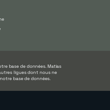
ne
e
otre base de données. Matias
'autres ligues dont nous ne
 notre base de données.