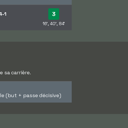
3
4-1
16', 40', 84'
 sa carrière.
 (but + passe décisive)