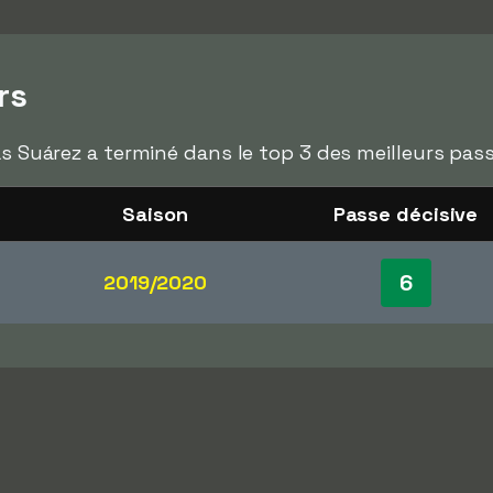
rs
as Suárez a terminé dans le top 3 des meilleurs pas
Saison
Passe décisive
6
2019/2020