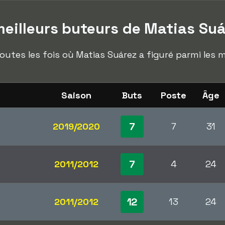
eilleurs buteurs de Matias Suá
outes les fois où Matias Suárez a figuré parmi les 
Saison
Buts
Poste
Âge
7
2019/2020
7
31
7
2011/2012
4
24
12
2011/2012
13
24