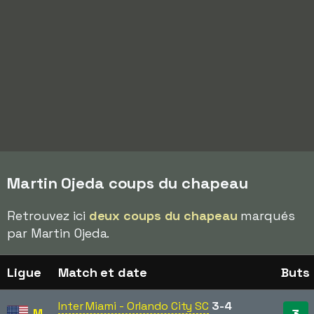
Martin Ojeda coups du chapeau
Retrouvez ici
deux coups du chapeau
marqués
par Martin Ojeda.
Ligue
Match et date
Buts
Inter Miami - Orlando City SC
3-4
MLS
3