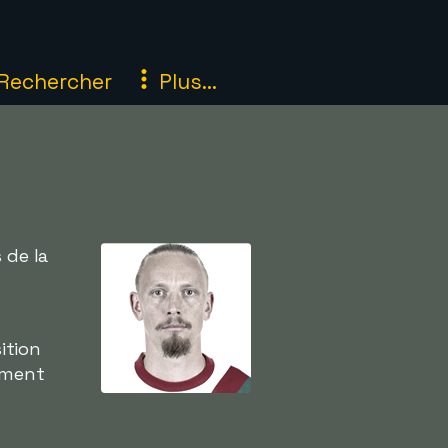
Rechercher
Plus...
 de la
n
ition
lement