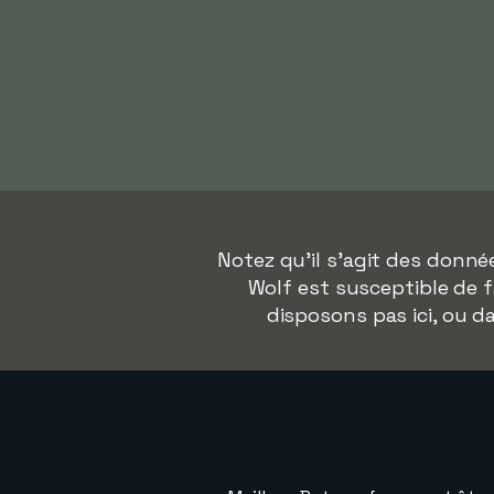
Notez qu'il s'agit des donn
Wolf est susceptible de f
disposons pas ici, ou 