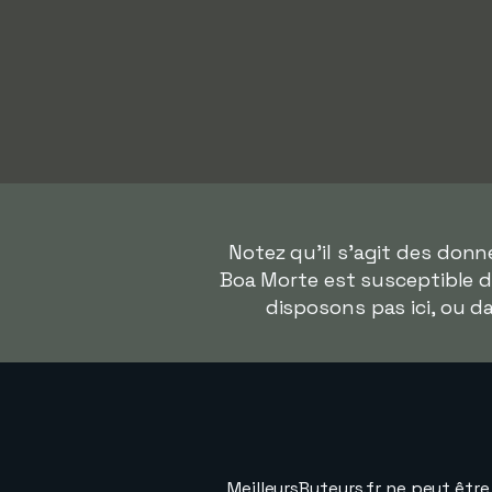
Notez qu'il s'agit des don
Boa Morte est susceptible de
disposons pas ici, ou 
MeilleursButeurs.fr ne peut êtr