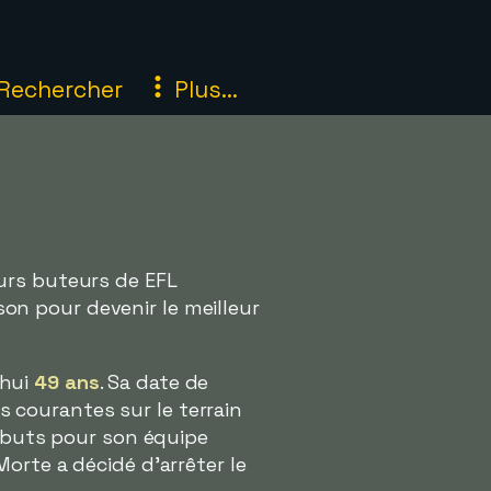
Rechercher
Plus...
urs buteurs de EFL
n pour devenir le meilleur
'hui
49 ans
. Sa date de
us courantes sur le terrain
s buts pour son équipe
orte a décidé d'arrêter le