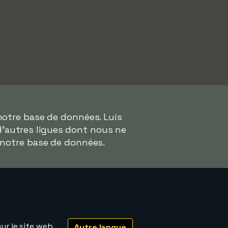
notre base de données. Luís
 d'autres ligues dont nous ne
 notre base de données.
ur le site web.
Autre langue