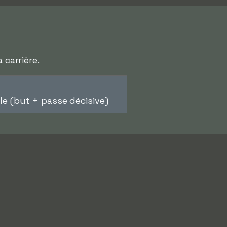
 carrière.
 (but + passe décisive)