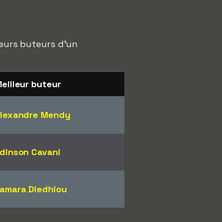
leurs buteurs d'un
eilleur buteur
lexandre Mendy
dinson Cavani
amara Diedhiou