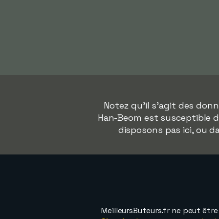
Notez qu'il s'agit des do
Han-Beom est susceptible de
disposons pas ici, ou 
MeilleursButeurs.fr ne peut êtr