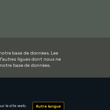
notre base de données. Lee
d'autres ligues dont nous ne
 notre base de données.
ur le site web.
Autre langue