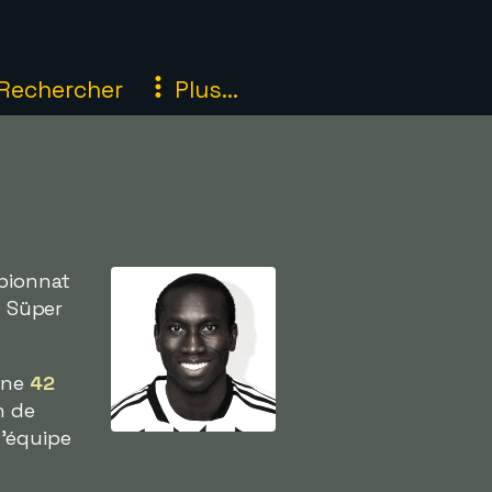
Rechercher
Plus...
mpionnat
t Süper
onne
42
n de
l'équipe