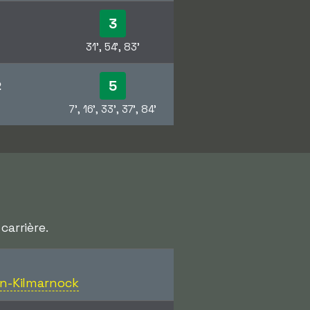
3
31', 54', 83'
5
2
7', 16', 33', 37', 84'
carrière.
an-Kilmarnock