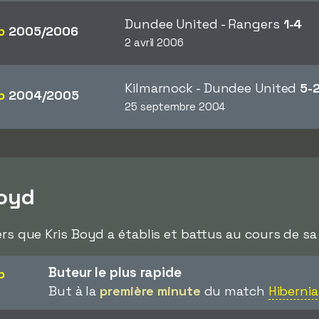
Dundee United - Rangers
1-4
p
2005/2006
2 avril 2006
Kilmarnock - Dundee United
5-
p
2004/2005
25 septembre 2004
Boyd
ers que Kris Boyd a établis et battus au cours de sa 
Buteur le plus rapide
p
But à la
première minute
du match
Hiberni