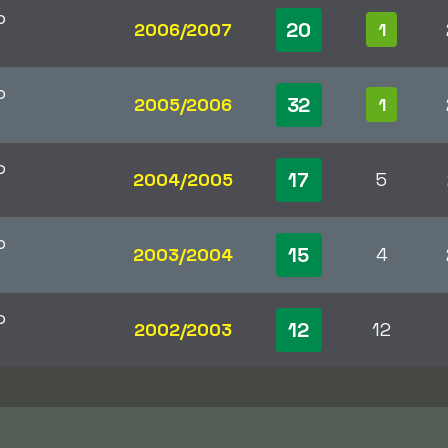
p
20
2006/2007
1
p
32
2005/2006
1
p
17
2004/2005
5
p
15
2003/2004
4
p
12
2002/2003
12