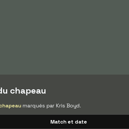
 du chapeau
 chapeau
marqués par Kris Boyd.
Match et date