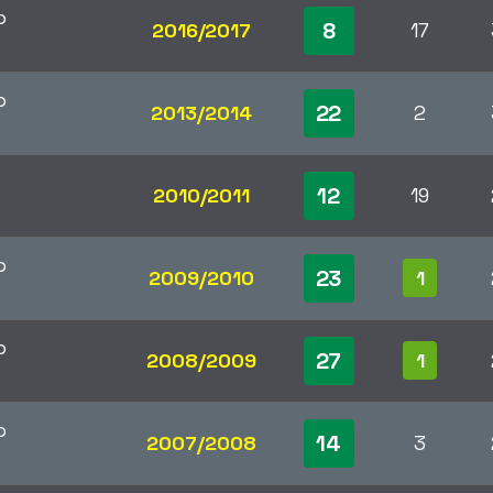
p
8
2016/2017
17
p
22
2013/2014
2
12
2010/2011
19
p
23
2009/2010
1
p
27
2008/2009
1
p
14
2007/2008
3