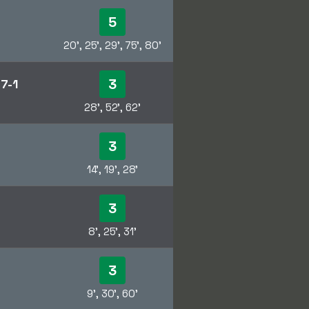
5
20', 25', 29', 75', 80'
3
l
7-1
28', 52', 62'
3
14', 19', 28'
3
8', 25', 31'
3
9', 30', 60'