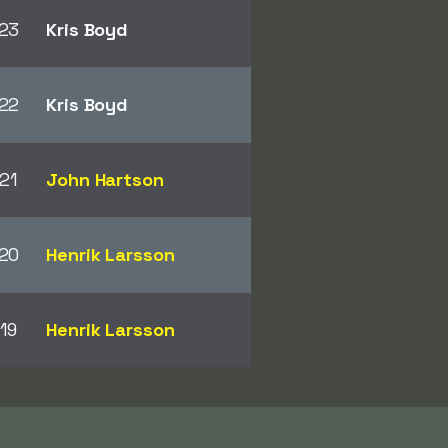
23
Kris Boyd
22
Kris Boyd
21
John Hartson
20
Henrik Larsson
19
Henrik Larsson