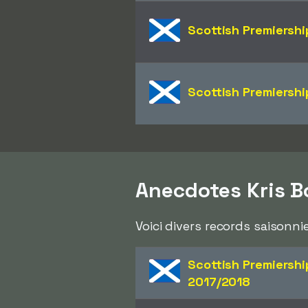
Scottish Premiershi
Scottish Premiershi
Anecdotes Kris 
Voici divers records saisonni
Scottish Premiershi
2017/2018