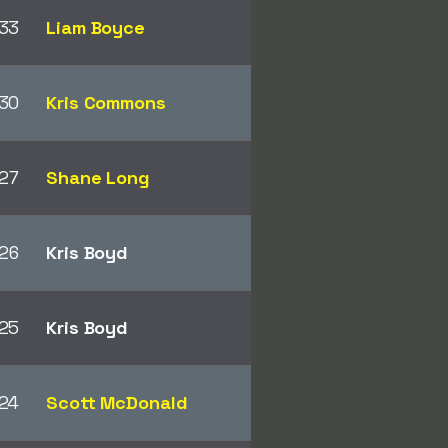
33
Liam Boyce
30
Kris Commons
27
Shane Long
26
Kris Boyd
25
Kris Boyd
24
Scott McDonald