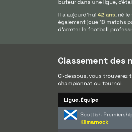
buteur dans une ligue, c'ét
Il a aujourd'hui
42 ans
, né l
également joué 18 matchs po
d'arrêter le football profess
Classement des m
Ci-dessous, vous trouverez t
championnat ou tournoi.
Ligue, Équipe
Scottish Premiershi
Kilmarnock