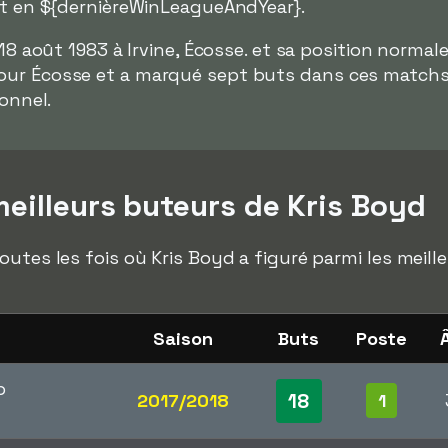
ait en ${dernièreWinLeagueAndYear}.
e 18 août 1983 à Irvine, Écosse. et sa position normale
ur Écosse et a marqué sept buts dans ces matchs.
ionnel.
eilleurs buteurs de Kris Boyd
outes les fois où Kris Boyd a figuré parmi les meil
Saison
Buts
Poste
p
18
2017/2018
1