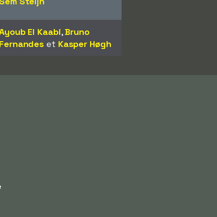
Sem Steijn
Ayoub El Kaabi
,
Bruno
Fernandes
et
Kasper Høgh
e