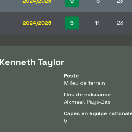
9
2024/2025
15
23
5
2024/2025
11
23
 Kenneth Taylor
Poste
r
Milieu de terrain
Lieu de naissance
Alkmaar, Pays-Bas
Capes en équipe national
5