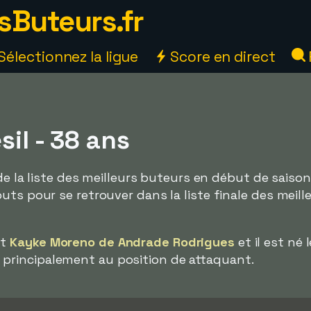
sButeurs.fr
Sélectionnez la ligue
Score en direct
sil - 38 ans
 de la liste des meilleurs buteurs en début de saiso
uts pour se retrouver dans la liste finale des meill
st
Kayke Moreno de Andrade Rodrigues
et il est né l
joué principalement au position de attaquant.