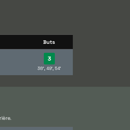
Buts
3
38', 49', 54'
ière.