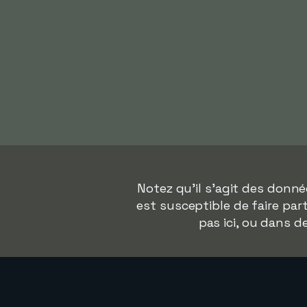
Notez qu'il s'agit des donn
est susceptible de faire par
pas ici, ou dans 