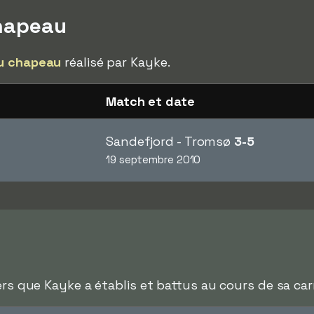
hapeau
u chapeau
réalisé par Kayke.
Match et date
Sandefjord - Tromsø
3-5
19 septembre 2010
ers que Kayke a établis et battus au cours de sa carr