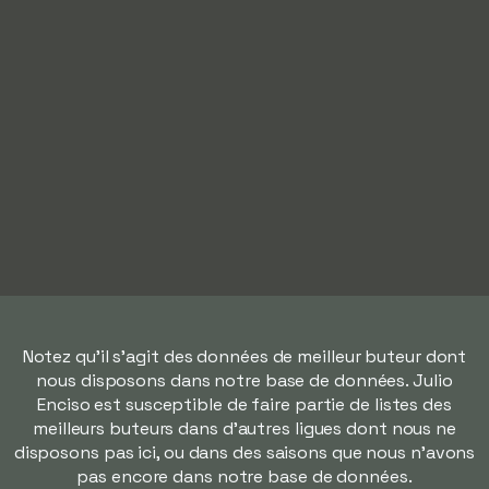
Notez qu'il s'agit des données de meilleur buteur dont
nous disposons dans notre base de données. Julio
Enciso est susceptible de faire partie de listes des
meilleurs buteurs dans d'autres ligues dont nous ne
disposons pas ici, ou dans des saisons que nous n'avons
pas encore dans notre base de données.