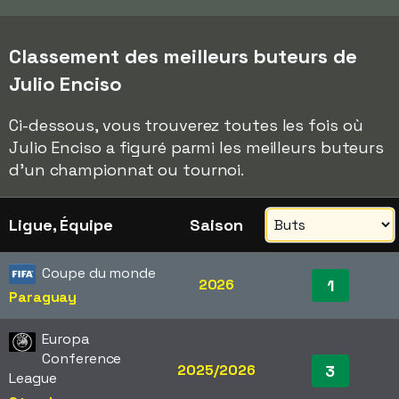
Classement des meilleurs buteurs de
Julio Enciso
Ci-dessous, vous trouverez toutes les fois où
Julio Enciso a figuré parmi les meilleurs buteurs
d'un championnat ou tournoi.
Ligue, Équipe
Saison
Coupe du monde
2026
1
Paraguay
Europa
Conference
2025/2026
3
League