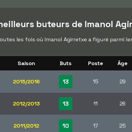
eilleurs buteurs de Imanol Agi
outes les fois où Imanol Agirretxe a figuré parmi le
Saison
Buts
Poste
Âge
13
2015/2016
15
29
13
2012/2013
11
26
10
2011/2012
17
25