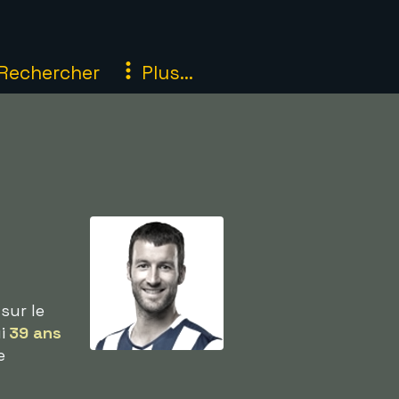
Rechercher
Plus...
sur le
ui
39 ans
e