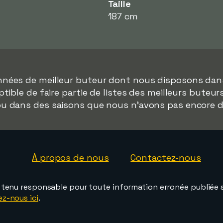
Taille
187 cm
onnées de meilleur buteur dont nous disposons da
tible de faire partie de listes des meilleurs buteu
 ou dans des saisons que nous n'avons pas encore 
À propos de nous
Contactez-nous
e tenu responsable pour toute information erronée publiée s
ez-nous ici
.