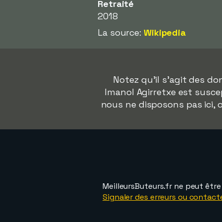
Retraité
2018
La source:
Wikipedia
Notez qu'il s'agit des d
Imanol Agirretxe est suscep
nous ne disposons pas ici,
MeilleursButeurs.fr ne peut êtr
Signaler des erreurs ou contact