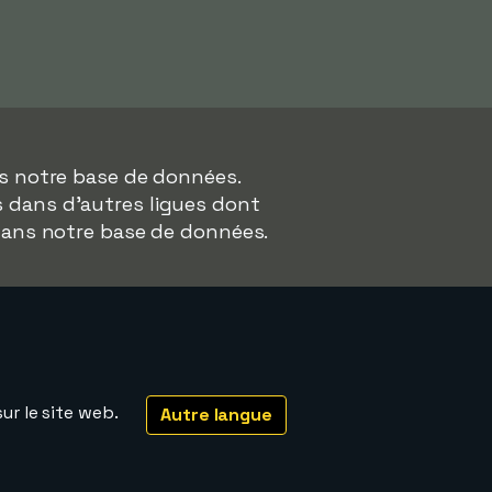
ns notre base de données.
rs dans d'autres ligues dont
dans notre base de données.
ur le site web.
Autre langue