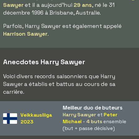
Sawyer
et il a aujourd'hui
29 ans
, né le 31
décembre 1996 à Brisbane, Australie.
Parfois, Harry Sawyer est également appelé
Harrison Sawyer
.
Anecdotes Harry Sawyer
Voici divers records saisonniers que Harry
Sawyer a établis et battus au cours de sa
carrière.
Meilleur duo de buteurs
Harry Sawyer
et
Peter
Veikkausliiga
Michael
-
4 buts
ensemble
2023
(but + passe décisive)