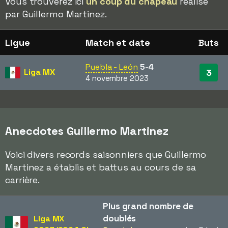
Vous trouverez ici
un coup du chapeau
réalisé
par Guillermo Martinez.
Ligue
Match et date
Buts
Puebla - León
5-4
Liga MX
3
4 novembre 2023
Anecdotes Guillermo Martinez
Voici divers records saisonniers que Guillermo
Martinez a établis et battus au cours de sa
carrière.
Plus grand nombre de
doublés
Liga MX