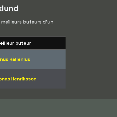
klund
s meilleurs buteurs d'un
eilleur buteur
inus Hallenius
onas Henriksson