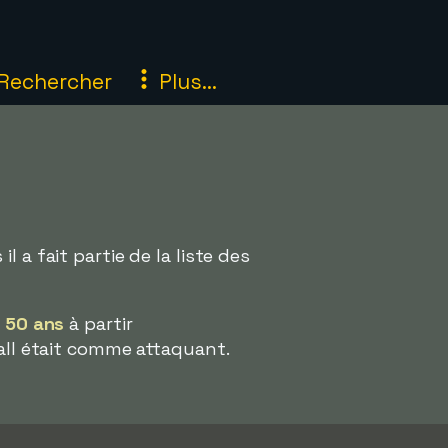
Rechercher
Plus...
 a fait partie de la liste des
e
50 ans
à partir
ball était comme attaquant.