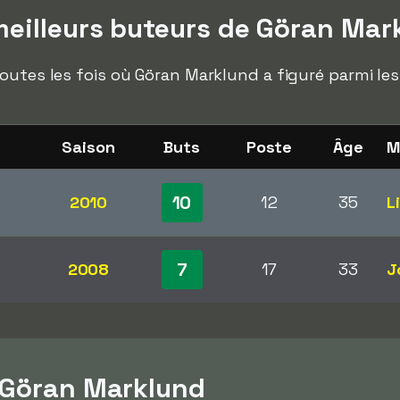
eilleurs buteurs de Göran Mar
outes les fois où Göran Marklund a figuré parmi le
Saison
Buts
Poste
Âge
M
10
2010
12
35
L
7
2008
17
33
J
 Göran Marklund