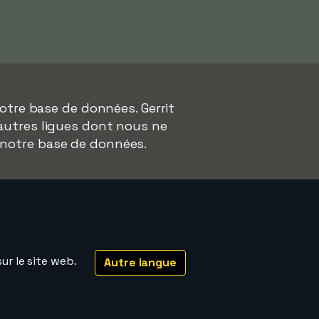
otre base de données. Gerrit
'autres ligues dont nous ne
 notre base de données.
ur le site web.
Autre langue