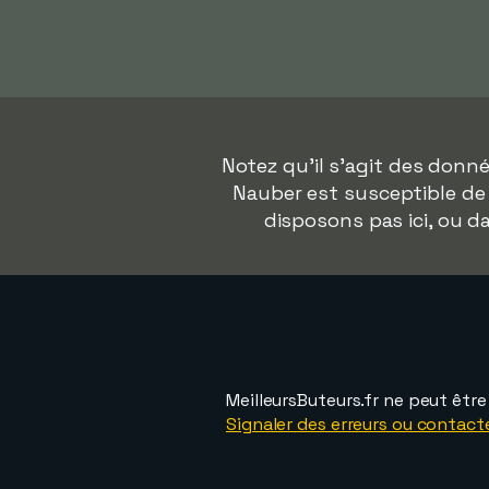
Notez qu'il s'agit des donn
Nauber est susceptible de 
disposons pas ici, ou 
MeilleursButeurs.fr ne peut êtr
Signaler des erreurs ou contact