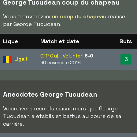
George Tucudean coup du chapeau
Vous trouverez ici
un coup du chapeau
réalisé
par George Tucudean.
Ligue
Match et date
Buts
CFR Cluj - Voluntari
5-0
Liga I
3
30 novembre 2018
Anecdotes George Tucudean
Voici divers records saisonniers que George
Tucudean a établis et battus au cours de sa
carrière.