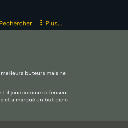
Rechercher
Plus...
s meilleurs buteurs mais ne
ement il joue comme défenseur
nale et a marqué un but dans