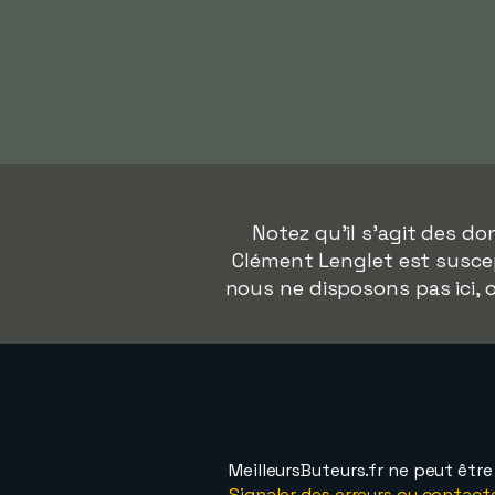
Notez qu'il s'agit des d
Clément Lenglet est suscept
nous ne disposons pas ici,
MeilleursButeurs.fr ne peut êtr
Signaler des erreurs ou contact