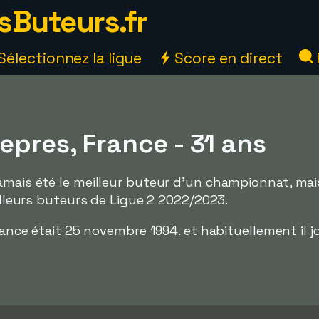
sButeurs.fr
Sélectionnez la ligue
Score en direct
pres, France - 31 ans
amais été le meilleur buteur d'un championnat, mais
eilleurs buteurs de Ligue 2 2022/2023.
ssance était 25 novembre 1994. et habituellement il j