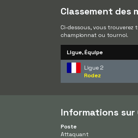
Classement des m
Ci-dessous, vous trouverez t
championnat ou tournoi.
Ligue, Équipe
Ligue 2
Rodez
Informations sur
Poste
Attaquant