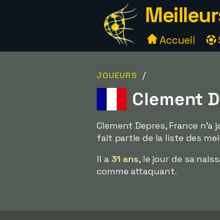
Meilleur
Accueil
/
JOUEURS
Clement De
Clement Depres, France n'a j
fait partie de la liste des m
Il a
31 ans
, le jour de sa nai
comme attaquant.