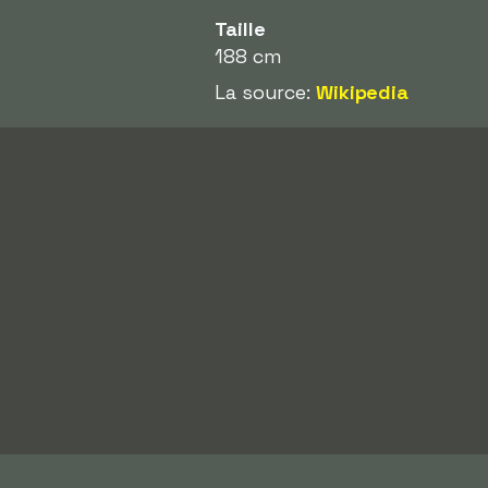
Taille
188 cm
La source:
Wikipedia