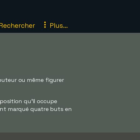
Rechercher
Plus...
 buteur ou même figurer
 position qu'il occupe
ment marqué quatre buts en