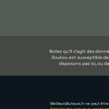
Notez qu'il s'agit des don
Soukou est susceptible de 
disposons pas ici, ou 
MeilleursButeurs.fr ne peut êtr
Signaler des erreurs ou contact