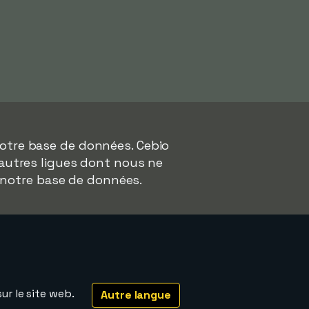
otre base de données. Cebio
'autres ligues dont nous ne
 notre base de données.
ur le site web.
Autre langue