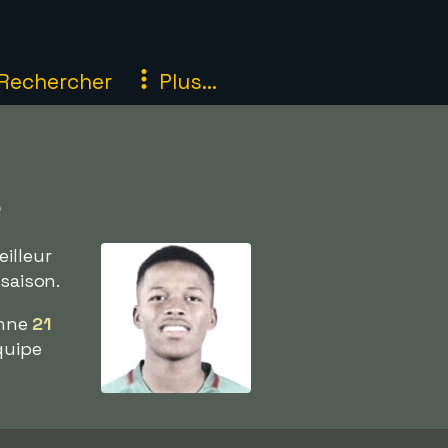
Rechercher
Plus...
s
illeur
saison.
onne
21
quipe