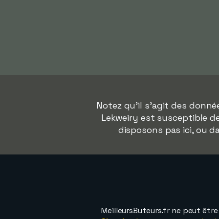
Notez qu'il s'agit des donn
Lekweiry est susceptible de
disposons pas ici, ou 
MeilleursButeurs.fr ne peut êtr