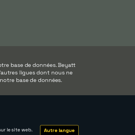
otre base de données. Beyatt
d'autres ligues dont nous ne
 notre base de données.
ur le site web.
Autre langue