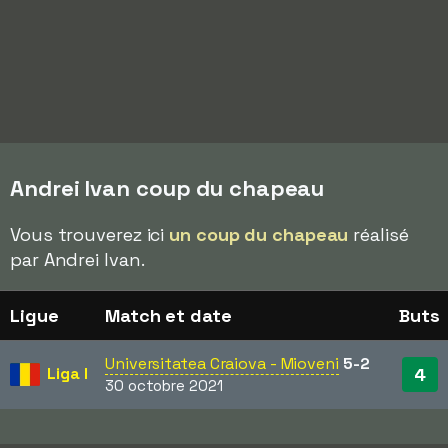
Andrei Ivan coup du chapeau
Vous trouverez ici
un coup du chapeau
réalisé
par Andrei Ivan.
Ligue
Match et date
Buts
Universitatea Craiova - Mioveni
5-2
Liga I
4
30 octobre 2021