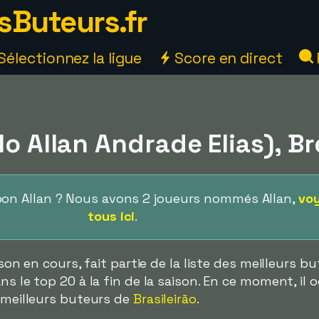
sButeurs.fr
Sélectionnez la ligue
Score en direct
lo Allan Andrade Elias), Br
bon Allan ? Nous avons 2 joueurs nommés Allan,
voy
tous ici
.
ison en cours, fait partie de la liste des meilleurs b
ns le top 20 à la fin de la saison. En ce moment, il 
s meilleurs buteurs de
Brasileirão
.