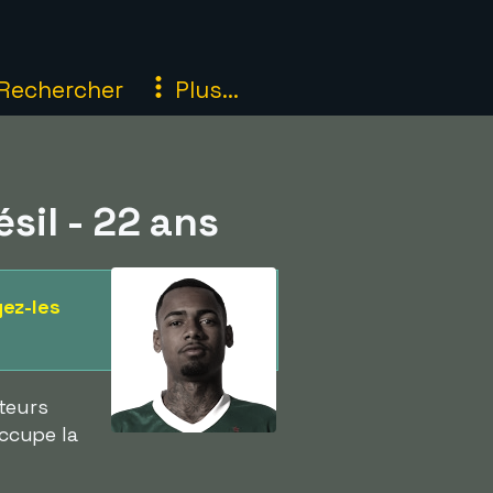
Rechercher
Plus...
ésil - 22 ans
ez-les
uteurs
occupe la