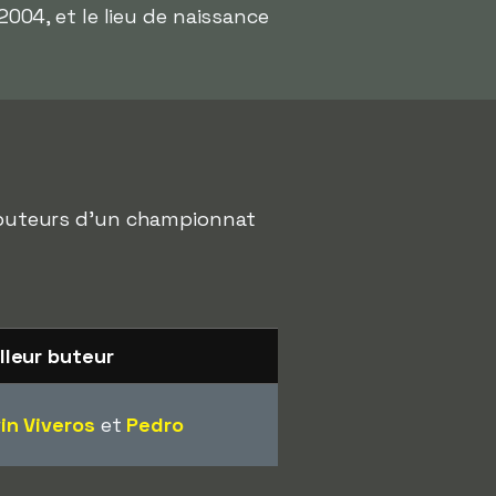
l 2004, et le lieu de naissance
rs buteurs d'un championnat
lleur buteur
in Viveros
et
Pedro