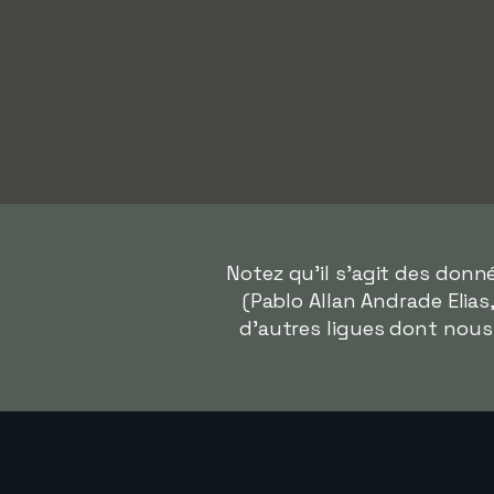
Notez qu'il s'agit des don
(Pablo Allan Andrade Elias
d'autres ligues dont nous