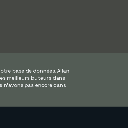
otre base de données. Allan
 des meilleurs buteurs dans
us n'avons pas encore dans