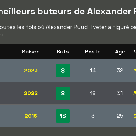
eilleurs buteurs de Alexander 
outes les fois où Alexander Ruud Tveter a figuré pa
i.
Saison
Buts
Poste
Âge
M
8
2023
14
32
8
2022
18
31
13
2016
3
25