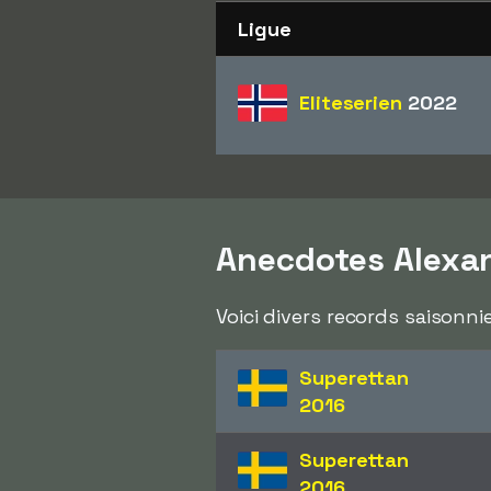
Ligue
Eliteserien
2022
Anecdotes Alexan
Voici divers records saisonni
Superettan
2016
Superettan
2016