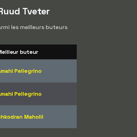
Ruud Tveter
rmi les meilleurs buteurs
eilleur buteur
Amahl Pellegrino
Amahl Pellegrino
Shkodran Maholli