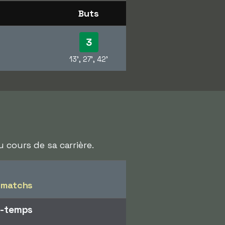
Buts
3
13', 27', 42'
 cours de sa carrière.
 matchs
i-temps