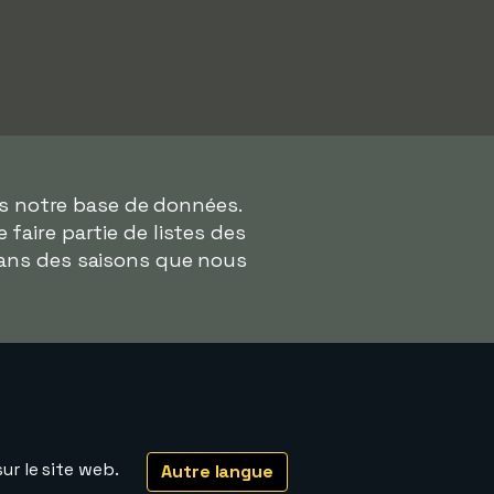
ns notre base de données.
 faire partie de listes des
dans des saisons que nous
ur le site web.
Autre langue