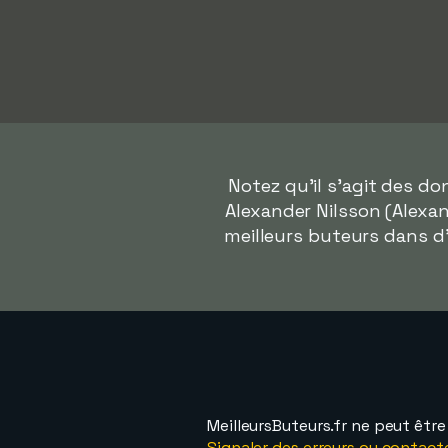
Notez qu'il s'agit des d
Alexander Nilsson (Alexand
meilleurs buteurs dans d
MeilleursButeurs.fr ne peut êtr
Signaler des erreurs ou contact