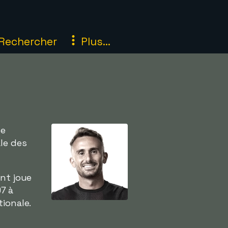
Rechercher
Plus...
de
le des
ent joue
97 à
tionale.