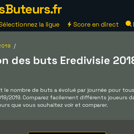
sButeurs.fr
Sélectionnez la ligue
Score en direct
/
2019
n des buts Eredivisie 201
 le nombre de buts a évolué par journée pour tous 
2018/2019. Comparez facilement différents joueurs 
ueurs que vous souhaitez voir et comparer.