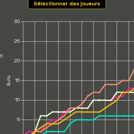
Sélectionner des joueurs