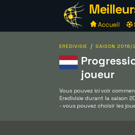
Meilleur
Accueil
/
EREDIVISIE
SAISON 2018/
Progressio
joueur
Vous pouvez ici voir comment
Eredivisie durant la saison 
- vous pouvez choisir les jo