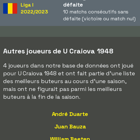
défaite
Liga I
2022/2023
10 matchs consécutifs sans
défaite (victoire ou match nul)
Autres joueurs de U Craiova 1948
4 joueurs dans notre base de données ont joué
pour U Craiova 1948 et ont fait partie d'une liste
des meilleurs buteurs au cours d'une saison,
mais ont ne figurait pas parmi les meilleurs
buteurs à la fin de la saison.
André Duarte
Juan Bauza
William Baeten