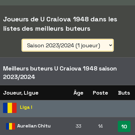
Joueurs de U Craiova 1948 dans les
listes des meilleurs buteurs
Meilleurs buteurs U Craiova 1948 saison
2023/2024
Joueur, Ligue
Âge
Poste
Buts
Liga I
Aurelian Chitu
33
14
10