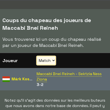
Coups du chapeau des joueurs de
Maccabi Bnei Reineh
Vous trouverez ici un coup du chapeau réalisé
par un joueur de Maccabi Bnei Reineh.
Joueur
Maccabi Bnei Reineh - Sektzia Ness
Márk Koszta
Ziona
3-2
Notez qu'il s'agit des données sur les meilleurs buteurs
que nous avons dans notre base de données. Il peut y