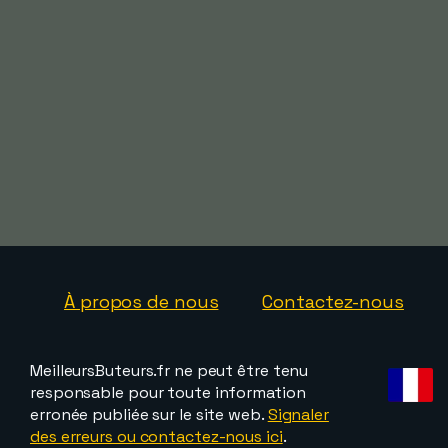
À propos de nous
Contactez-nous
MeilleursButeurs.fr ne peut être tenu
responsable pour toute information
erronée publiée sur le site web.
Signaler
des erreurs ou contactez-nous ici
.