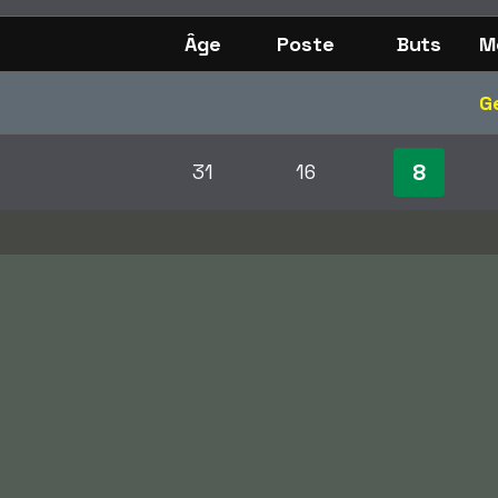
Âge
Poste
Buts
M
G
8
31
16