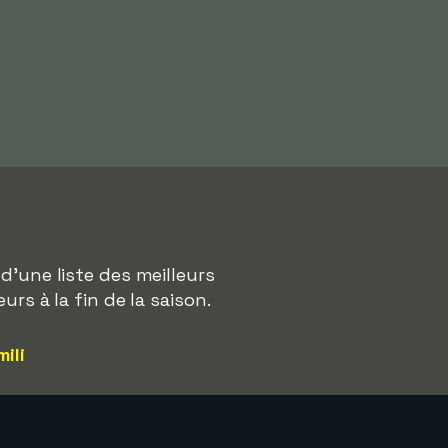
d'une liste des meilleurs
rs à la fin de la saison.
mili