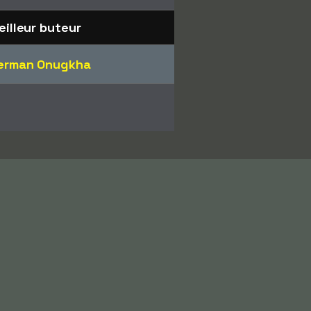
eilleur buteur
erman Onugkha