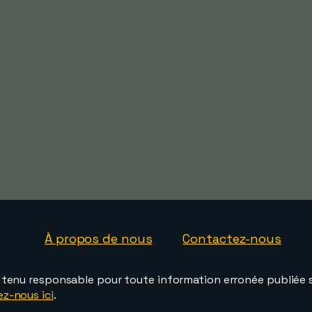
À propos de nous
Contactez-nous
e tenu responsable pour toute information erronée publiée s
ez-nous ici
.