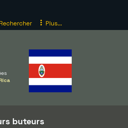
Rechercher
Plus...
ées
Rica
urs buteurs