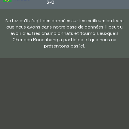
6-0
Notez qu'il s'agit des données sur les meilleurs buteurs
que nous avons dans notre base de données. Il peut y
avoir d'autres championnats et tournois auxquels
Chengdu Rongcheng a participé et que nous ne
présentons pas ici.