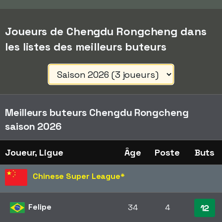
Joueurs de Chengdu Rongcheng dans
les listes des meilleurs buteurs
Meilleurs buteurs Chengdu Rongcheng
saison 2026
Joueur, Ligue
Âge
Poste
Buts
Chinese Super League
*
Felipe
34
4
12