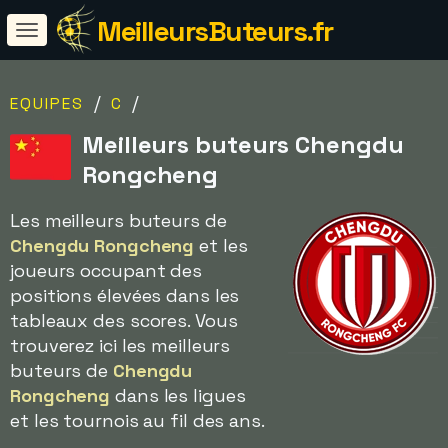
MeilleursButeurs.fr
/
/
EQUIPES
C
Meilleurs buteurs Chengdu
Rongcheng
Les meilleurs buteurs de
Chengdu Rongcheng
et les
joueurs occupant des
positions élevées dans les
tableaux des scores. Vous
trouverez ici les meilleurs
buteurs de
Chengdu
Rongcheng
dans les ligues
et les tournois au fil des ans.