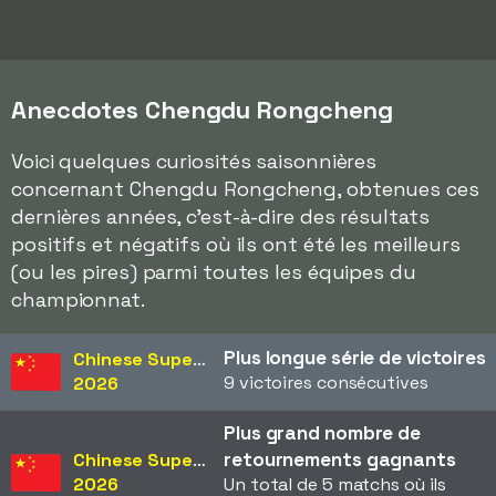
Anecdotes Chengdu Rongcheng
Voici quelques curiosités saisonnières
concernant Chengdu Rongcheng, obtenues ces
dernières années, c'est-à-dire des résultats
positifs et négatifs où ils ont été les meilleurs
(ou les pires) parmi toutes les équipes du
championnat.
Plus longue série de victoires
Chinese Super League
9 victoires consécutives
2026
Plus grand nombre de
retournements gagnants
Chinese Super League
2026
Un total de 5 matchs où ils