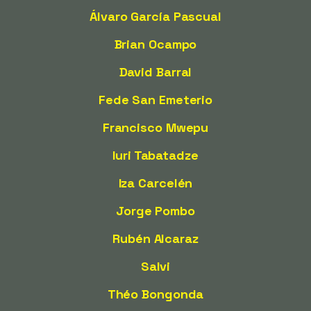
Álvaro García Pascual
Brian Ocampo
David Barral
Fede San Emeterio
Francisco Mwepu
Iuri Tabatadze
Iza Carcelén
Jorge Pombo
Rubén Alcaraz
Salvi
Théo Bongonda