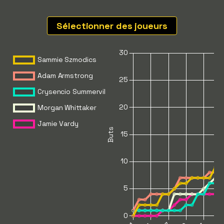
Sélectionner des joueurs