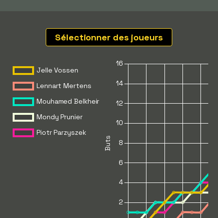
Sélectionner des joueurs