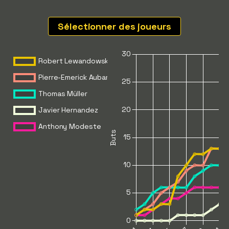
Sélectionner des joueurs