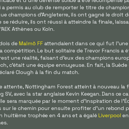
ficace et d'une défense solide a été récompensé p
i a permis au club de remporter le titre de champio
 que champions d'Angleterre, ils ont gagné le droit
e se réduire, ils ont réussi à atteindre la finale, lai
l'AEK Athènes ou Koln.
édois de
Malmö FF
attendaient dans ce qui fut l'une 
a compétition. Le but solitaire de Trevor Francis a ét
orest une réalité, faisant d'eux des champions euro
ch, c'était une équipe ennuyeuse. En fait, la Suèd
claré Clough à la fin du match.
e attente, Nottingham Forest atteint à nouveau la f
g SV, avec la star anglaise Kevin Keegan. Dans ce ca
lle sera marquée par le moment d'inspiration de l'
es sur le chemin pour ensuite profiter d'un rebond 
on huitième trophée en 4 ans et a égalé
Liverpool
en
es.