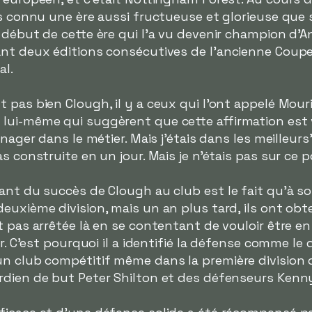
is connu une ère aussi fructueuse et glorieuse que s
 début de cette ère qui l'a vu devenir champion d'An
ant deux éditions consécutives de l'ancienne Coupe
al.
 pas bien Clough, il y a ceux qui l'ont appelé Mour
lui-même qui suggèrent que cette affirmation est v
nager dans le métier. Mais j'étais dans les meilleurs
s construite en un jour. Mais je n'étais pas sur ce po
ant du succès de Clough au club est le fait qu'à son
euxième division, mais un an plus tard, ils ont ob
t pas arrêtée là en se contentant de vouloir être e
ir. C'est pourquoi il a identifié la défense comme l
n club compétitif même dans la première division d
rdien de but Peter Shilton et des défenseurs Kenny