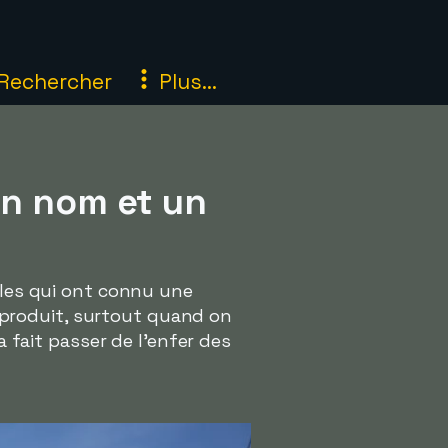
Rechercher
Plus...
un nom et un
nales qui ont connu une
st produit, surtout quand on
 a fait passer de l'enfer des