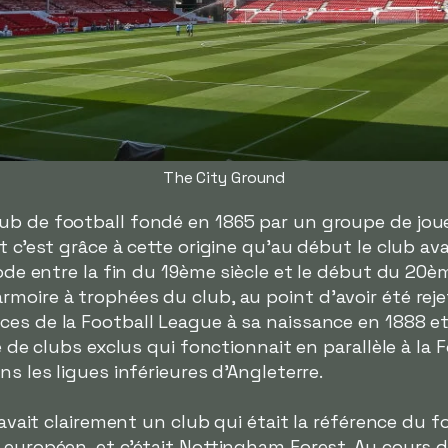
The City Ground
ub de football fondé en 1865 par un groupe de jou
t c'est grâce à cette origine qu'au début le club a
iode entre la fin du 19ème siècle et le début du 20èm
moire à trophées du club, au point d'avoir été reje
s de la Football League à sa naissance en 1888 et ai
ue de clubs exclus qui fonctionnait en parallèle à la 
ns les ligues inférieures d'Angleterre.
y avait clairement un club qui était la référence du 
 européen, et c'était Nottingham Forest. Au cours 